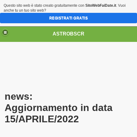
Questo sito web è stato creato gratuitamente con
SitoWebFaiDate.it
. Vuoi
anche tu un tuo sito web?
REGISTRATI GRATIS
ASTROBSCR
 CCD E ALTRO
news:
 ASTEROIDI-STELLE ECC...
Aggiornamento in data
15/APRILE/2022
2) 1998 XE9