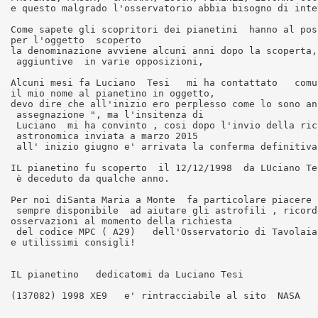
e questo malgrado l'osservatorio abbia bisogno di inte
Come sapete gli scopritori dei pianetini  hanno al pos
per l'oggetto  scoperto 

la denominazione avviene alcuni anni dopo la scoperta,
 aggiuntive  in varie opposizioni, 

Alcuni mesi fa Luciano  Tesi   mi ha contattato   comu
il mio nome al pianetino in oggetto, 

devo dire che all'inizio ero perplesso come lo sono an
 assegnazione ", ma l'insitenza di

 Luciano  mi ha convinto , cosi dopo l'invio della ric
 astronomica inviata a marzo 2015 

 all' inizio giugno e' arrivata la conferma definitiva.
IL pianetino fu scoperto  il 12/12/1998  da LUciano Te
 è deceduto da qualche anno. 

Per noi diSanta Maria a Monte  fa particolare piacere 
 sempre disponibile  ad aiutare gli astrofili , ricord
osservazioni al momento della richiesta

 del codice MPC ( A29)   dell'Osservatorio di Tavolaia
e utilissimi consigli!

IL pianetino   dedicatomi da Luciano Tesi  

(137082) 1998 XE9   e' rintracciabile al sito  NASA
