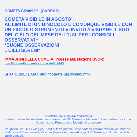
COMETA C/2009 P1 (GARRAD)
COMETA VISIBILE IN AGOSTO ,
AL LIMITE DI UN BINOCOLO E COMUNQUE VISIBILE CON
UN PICCOLO STRUMENTO VI INVITO A VISITARE IL SITO
DEL CIELO DEL MESE DELL'UAI PER I CONSIGLI
OSSERVATIVI *
*BUONE OSSERVAZIONI
.. CIELI SERENI*
IMMAGFINI DELLA COMETA riprese alla stazione BSCR:
http://it.fotoalbum.eu/astrobscr/a637445
SITO COMETE UAI :
http://comete.uai.it/index.htm
CONVEGNO STELLE VARIABILI
si terrà presso l'osservatorio astronomico di Mt. Marana a Marana di Crespadoro, Vicenza.
Comunicato, Programma, Modulo di adesione
Nei giorni 15-16-17 Maggio 2009 si terrà presso l’osservatorio astronomico di Mt. Marana
a Marana di Crespadoro, Vicenza (
www.cieliperduti.org
), il V° Meeting sullo studio delle
stelle variabili.