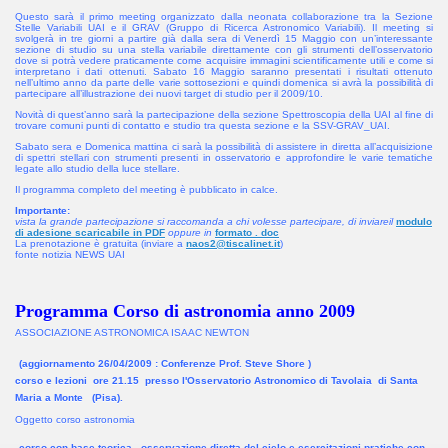
Questo sarà il primo meeting organizzato dalla neonata collaborazione tra la Sezione
Stelle Variabili UAI e il GRAV (Gruppo di Ricerca Astronomico Variabili). Il meeting si
svolgerà in tre giorni a partire già dalla sera di Venerdì 15 Maggio con un’interessante
sezione di studio su una stella variabile direttamente con gli strumenti dell’osservatorio
dove si potrà vedere praticamente come acquisire immagini scientificamente utili e come si
interpretano i dati ottenuti. Sabato 16 Maggio saranno presentati i risultati ottenuto
nell’ultimo anno da parte delle varie sottosezioni e quindi domenica si avrà la possibilità di
partecipare all’illustrazione dei nuovi target di studio per il 2009/10.
Novità di quest’anno sarà la partecipazione della sezione Spettroscopia della UAI al fine di
trovare comuni punti di contatto e studio tra questa sezione e la SSV-GRAV_UAI.
Sabato sera e Domenica mattina ci sarà la possibilità di assistere in diretta all’acquisizione
di spettri stellari con strumenti presenti in osservatorio e approfondire le varie tematiche
legate allo studio della luce stellare.
Il programma completo del meeting è pubblicato in calce.
Importante:
vista la grande partecipazione si raccomanda a chi volesse partecipare, di inviareil
modulo
di adesione scaricabile in PDF
oppure in
formato . doc
La prenotazione è gratuita (inviare a
naos2@tiscalinet.it
)
fonte notizia NEWS UAI
Programma Corso di astronomia anno 2009
ASSOCIAZIONE ASTRONOMICA ISAAC NEWTON
(aggiornamento 26/04/2009 : Conferenze Prof. Steve Shore )
corso e lezioni ore 21.15 presso l'Osservatorio Astronomico di Tavolaia di Santa
Maria a Monte (Pisa).
Oggetto corso astronomia
corso con base teorica , osservazione diretta del cielo e esercitazioni pratiche con