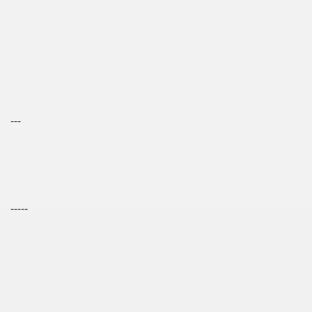
---
-----