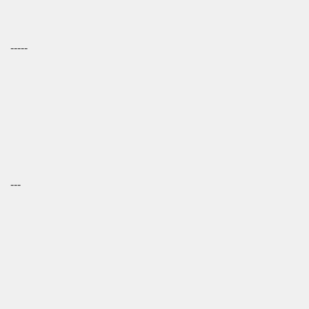
-----
---
--