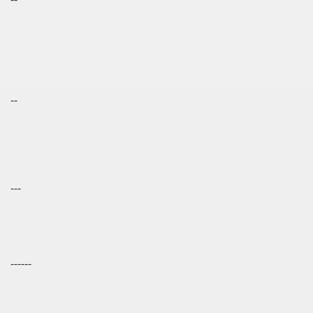
--
---
------