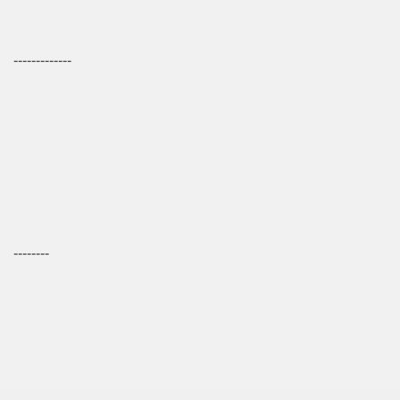
-------------
--------